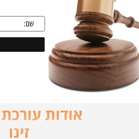
אודות עורכת ד
זינו