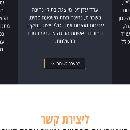
לי,
עו
עו"ד עדן זינו מייצגת בתיקי נהיגה
רות
ומי
בשכרות, נהיגה תחת השפעת סמים,
 כגון
מקצו
עבירות מהירות ועוד. כולל ייצוג בתיקים
עה,
מתמחה
חמורים באשמת הריגה או גרימת מוות
עו"ד
נפ
ברשלנות.
ולל
עב
מש
למעבר לשירות >>
ליצירת קשר