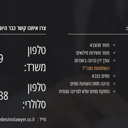
צרו איתנו קשר כבר היום
פטור מהצבא
טלפון
פטור משירות מילואים
9
עורך דין נהיגה בשכרות
משרד:
השתמטות מצה"ל
סמים בצבא
טלפון
נהיגה תחת השפעת סמים
החזקת סמים שלא לצריכה עצמית
38
סלולרי:
מייל :
edenzinolawyer.co.il