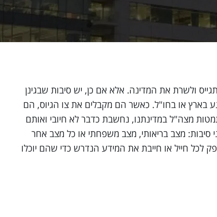
 פי חוק שירות הביטחון בישראל שאומר: שכל נער ונערה שמגיעים לגיל 18, צריכים להתגייס ולשרת את המדינה. אלא אם כן, יש סיבות שבגינן
גע בארץ או בחו"ל. כאשר הם מקבלים את צו הגיוס, הם
טות מצה"ל במדינתנו, נחשבת כדבר לא חיובי ואותם
סיבות: מצב בריאותי, מצב משפחתי או כל מצב אחר
פק לכל חייל או חייבת את המידע הנדרש כדי שהם יוכלו