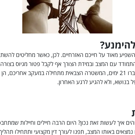
להימנע?
השפיע מאוד על חייכם האזרחיים. לכן, כאשר מחליטים להשת
 להתמודד עם המצב ובמידת הצורך אף לקבל פטור מגיוס בצורה
שנקבע עבורכם מראש, יכולה להוביל למעצר. מהרגש שעברו 21 ימים, המשטרה הצבאית
 בנושא, ולא להגיע לרגע האחרון.
 איך לעשות זאת נכון? היום הרבה חיילים וחיילות שמתחבטים
צאים באותו המצב, תפנו לעורך דין מקצועי ותתחילו תהליך. עדן