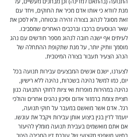
התנועה (בהתאם למדינה) וכן מבחנים מעשיים, על
מנת לוודא כי אותו אדם מכיר את החוקים, ויחד עם
זאת מסוגל לנהוג בצורה זהירה ובטוחה, ולא לסכן את
שאר הנוסעים ברכבו וברכבים האחרים שמסביבו.
לעיתים אף ישנה חובה לנהוג מספר חודשים עם נהג
מוסמך וותיק יותר, על מנת שתקופת ההתחלה של
הנהג הצעיר תעבור בצורה המיטבית.
לצערנו, ישנם אנשים המבצעים עבירות תנועה בכל
יום, כמו למשל נהיגה בשכרות, נהיגה ללא רישיון,
נהיגה במהירות מופרזת ואי ציות לחוקי התנועה כגון
חציית צומת ברמזור אדום וסיכון נהגים אחרים והולכי
רגל. אדם אשר מואשם במעבר על חוקי תנועה,
יועמד לדין בגין ביצוע אותן עבירות ויקבל את עונשו.
אם אתם מואשמים בעבירת תנועה מומלץ להיעזר
בסיוע משפטי מקצועי של עורכת דין המכירה היטב