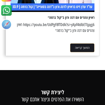
ראיון צהרים עם דנה ורון ב״קול ברמה״
https://youtu.be/UdPgF8fTDdk?si=yXpf4tdbETIjpgj6 ראיון
צהרים עם דנה ורון ב״קול ברמה״
המשך קריאה
ליצירת קשר
השאירו את הפרטים וניצור אתכם קשר