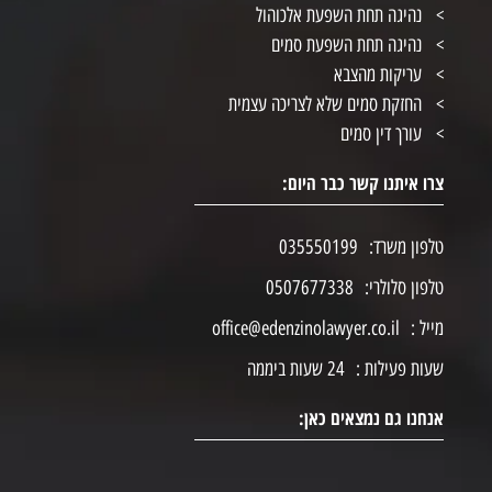
נהיגה תחת השפעת אלכוהול
נהיגה תחת השפעת סמים
עריקות מהצבא
החזקת סמים שלא לצריכה עצמית
עורך דין סמים
צרו איתנו קשר כבר היום:
טלפון משרד:
035550199
טלפון סלולרי:
0507677338
מייל :
office@edenzinolawyer.co.il
שעות פעילות :
24 שעות ביממה
אנחנו גם נמצאים כאן: