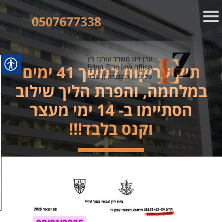
0507677338
תיק עריקות למשך 41 ימים
במלחמה, והפרת הליך שילוב
הסתיימו ב- 14 ימי מעצר
וקנס בלבד!!!