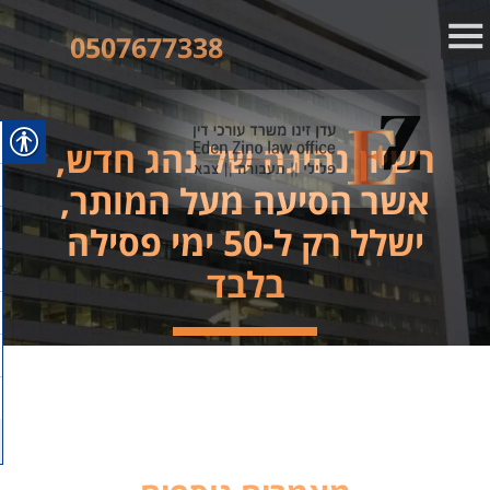
0507677338
רשיון נהיגה של נהג חדש,
אשר הסיעה מעל המותר,
ישלל רק ל-50 ימי פסילה
בלבד