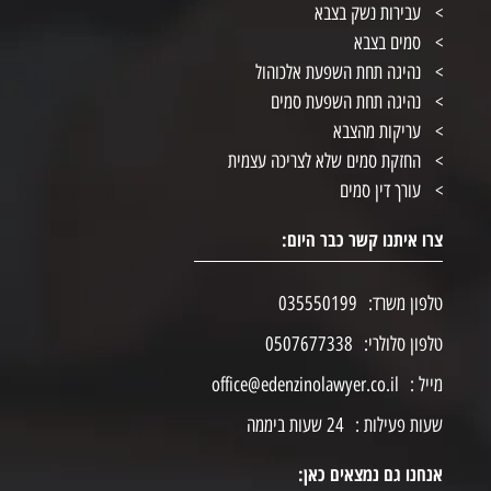
עבירות נשק בצבא
סמים בצבא
נהיגה תחת השפעת אלכוהול
נהיגה תחת השפעת סמים
עריקות מהצבא
החזקת סמים שלא לצריכה עצמית
עורך דין סמים
צרו איתנו קשר כבר היום:
טלפון משרד:
035550199
טלפון סלולרי:
0507677338
מייל :
office@edenzinolawyer.co.il
שעות פעילות :
24 שעות ביממה
אנחנו גם נמצאים כאן: