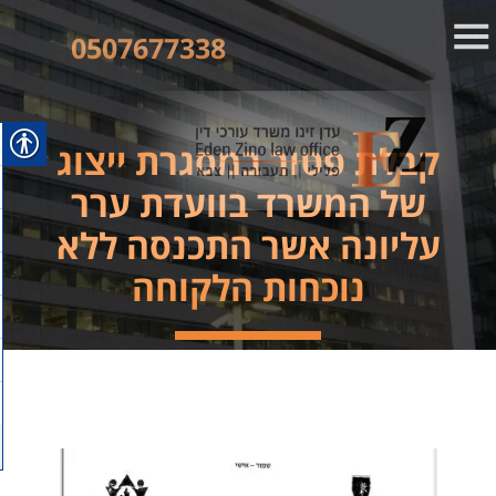
0507677338
קבלת פטור במסגרת ייצוג
של המשרד בוועדת ערר
עליונה אשר התכנסה ללא
נוכחות הלקוחה