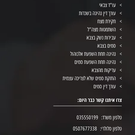
עו"ד צבאי
עורך דין נהיגה בשכרות
חקירת מצח
השתמטות מצה"ל
עבירות נשק בצבא
סמים בצבא
נהיגה תחת השפעת אלכוהול
נהיגה תחת השפעת סמים
עריקות מהצבא
החזקת סמים שלא לצריכה עצמית
עורך דין סמים
צרו איתנו קשר כבר היום:
טלפון משרד:
035550199
טלפון סלולרי:
0507677338