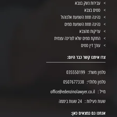
עבירות נשק בצבא
סמים בצבא
נהיגה תחת השפעת אלכוהול
נהיגה תחת השפעת סמים
עריקות מהצבא
החזקת סמים שלא לצריכה עצמית
עורך דין סמים
צרו איתנו קשר כבר היום:
טלפון משרד:
035550199
טלפון סלולרי:
0507677338
מייל :
office@edenzinolawyer.co.il
שעות פעילות :
24 שעות ביממה
אנחנו גם נמצאים כאן: