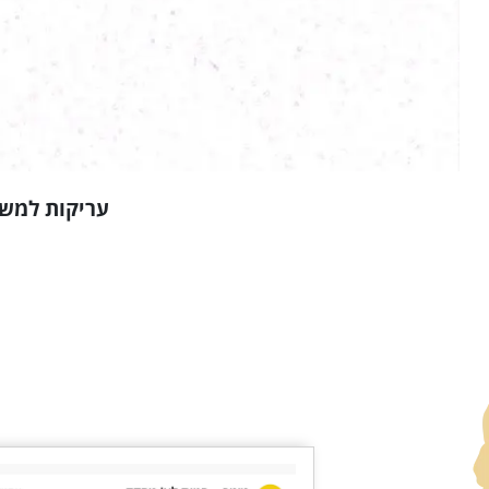
עריקות למשך 764 ימים הסתיימה בקנס כספי בלבד, ללא מעצר, עם 