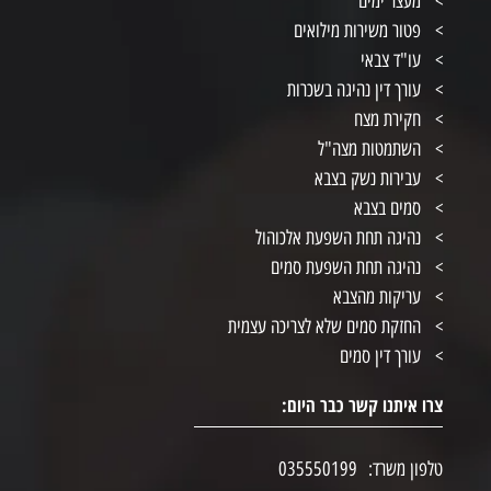
מעצר ימים
פטור משירות מילואים
עו"ד צבאי
עורך דין נהיגה בשכרות
חקירת מצח
השתמטות מצה"ל
עבירות נשק בצבא
סמים בצבא
נהיגה תחת השפעת אלכוהול
נהיגה תחת השפעת סמים
עריקות מהצבא
החזקת סמים שלא לצריכה עצמית
עורך דין סמים
צרו איתנו קשר כבר היום:
טלפון משרד:
035550199