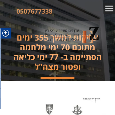
0507677338
עריקות למשך 355 ימים
מתוכם 70 ימי מלחמה
הסתיימה ב- 77 ימי כליאה
ופטור מצה"ל