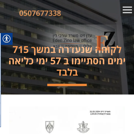
0507677338
לקוחה שנעדרה במשך 715
ימים הסתיימו ב 57 ימי כליאה
בלבד