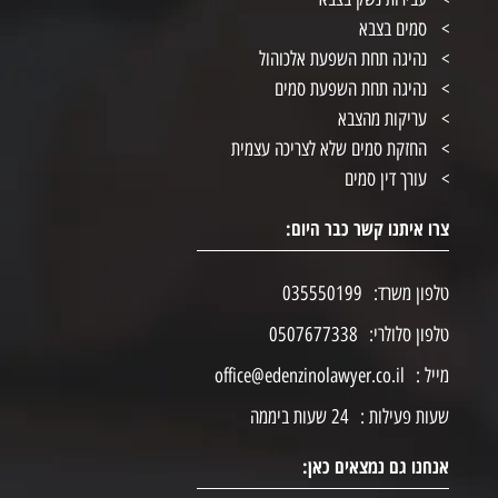
סמים בצבא
נהיגה תחת השפעת אלכוהול
נהיגה תחת השפעת סמים
עריקות מהצבא
החזקת סמים שלא לצריכה עצמית
עורך דין סמים
צרו איתנו קשר כבר היום:
טלפון משרד:
035550199
טלפון סלולרי:
0507677338
מייל :
office@edenzinolawyer.co.il
שעות פעילות :
24 שעות ביממה
אנחנו גם נמצאים כאן: