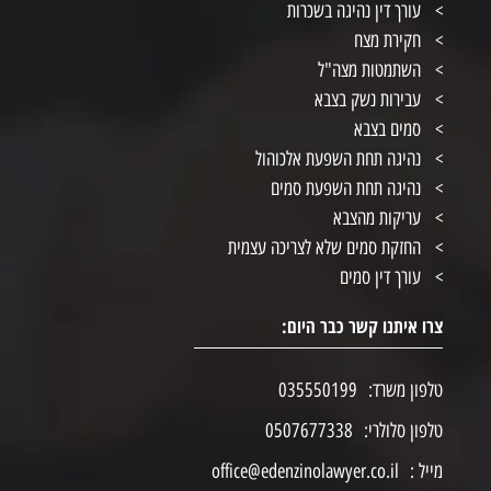
עורך דין נהיגה בשכרות
חקירת מצח
השתמטות מצה"ל
עבירות נשק בצבא
סמים בצבא
נהיגה תחת השפעת אלכוהול
נהיגה תחת השפעת סמים
עריקות מהצבא
החזקת סמים שלא לצריכה עצמית
עורך דין סמים
צרו איתנו קשר כבר היום:
טלפון משרד:
035550199
טלפון סלולרי:
0507677338
מייל :
office@edenzinolawyer.co.il