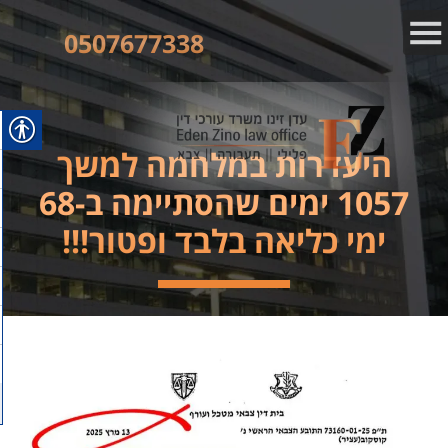
0507677338
היעדרות במלחמה למשך
1057 ימים שהסתיימה ב-68
ימי כליאה בלבד ופטור!!!