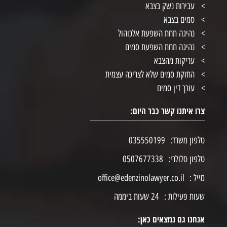
עבירות נשק בצבא
סמים בצבא
נהיגה תחת השפעת אלכוהול
נהיגה תחת השפעת סמים
עריקות מהצבא
החזקת סמים שלא לצריכה עצמית
עורך דין סמים
צרו איתנו קשר כבר היום:
טלפון משרד:
035550199
טלפון סלולרי:
0507677338
מייל :
office@edenzinolawyer.co.il
שעות פעילות :
24 שעות ביממה
אנחנו גם נמצאים כאן: