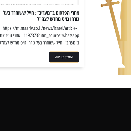
אחרי הפרסום ב"מעריב": חייל ששוחרר בעל
כורחו גויס מחדש לצה"ל
https://m.maariv.co.il/news/israel/article-
1197373?utm_source=whatsapp אחרי הפרסום
ב"מעריב": חייל ששוחרר בעל כורחו גויס מחדש לצה"ל
המשך קריאה