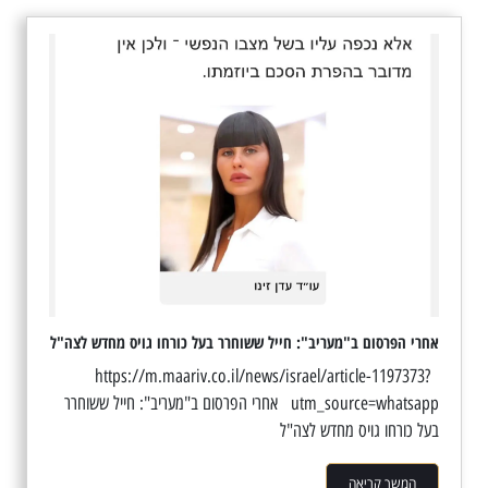
אחרי הפרסום ב"מעריב": חייל ששוחרר בעל כורחו גויס מחדש לצה"ל
https://m.maariv.co.il/news/israel/article-1197373?
utm_source=whatsapp אחרי הפרסום ב"מעריב": חייל ששוחרר
בעל כורחו גויס מחדש לצה"ל
המשך קריאה