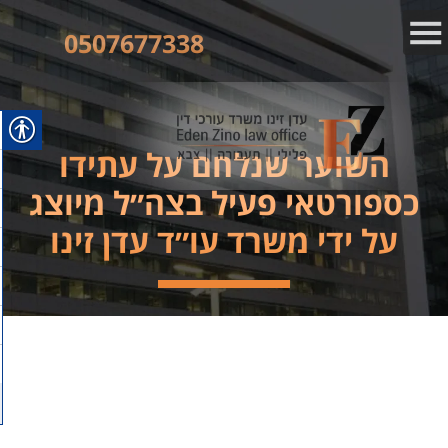
0507677338
השוער שנלחם על עתידו
כספורטאי פעיל בצה״ל מיוצג
על ידי משרד עו״ד עדן זינו