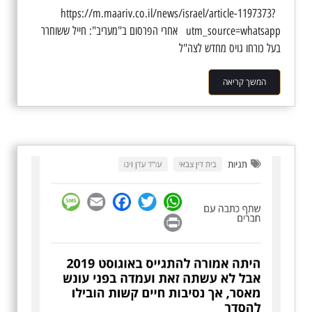
https://m.maariv.co.il/news/israel/article-1197373?
utm_source=whatsapp אחרי הפרסום ב"מעריב": חייל ששוחרר
בעל כורחו גויס מחדש לצה"ל
המשך קריאה