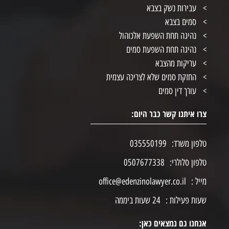
עבירות נשק בצבא
סמים בצבא
נהיגה תחת השפעת אלכוהול
נהיגה תחת השפעת סמים
עריקות מהצבא
החזקת סמים שלא לצריכה עצמית
עורך דין סמים
צרו איתנו קשר כבר היום:
טלפון משרד:
035550199
טלפון סלולרי:
0507677338
מייל :
office@edenzinolawyer.co.il
שעות פעילות :
24 שעות ביממה
אנחנו גם נמצאים כאן: