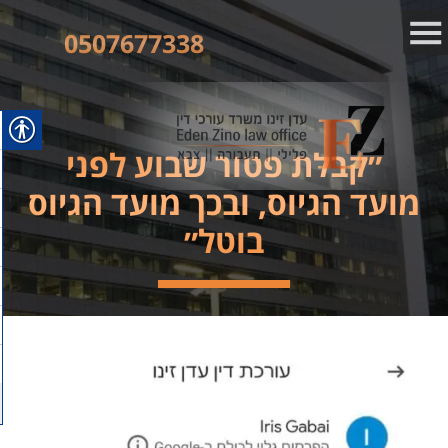
0507677338
״קבלת פטור שבוע לפני
מועד הגיוס, ובכך מועד הגיוס
בוטל״