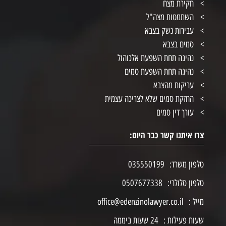
חקירת מצח
השתמטות מצה"ל
עבירות נשק בצבא
סמים בצבא
נהיגה תחת השפעת אלכוהול
נהיגה תחת השפעת סמים
עריקות מהצבא
החזקת סמים שלא לצריכה עצמית
עורך דין סמים
צרו איתנו קשר כבר היום:
טלפון משרד:
035550199
טלפון סלולרי:
0507677338
מייל :
office@edenzinolawyer.co.il
שעות פעילות :
24 שעות ביממה