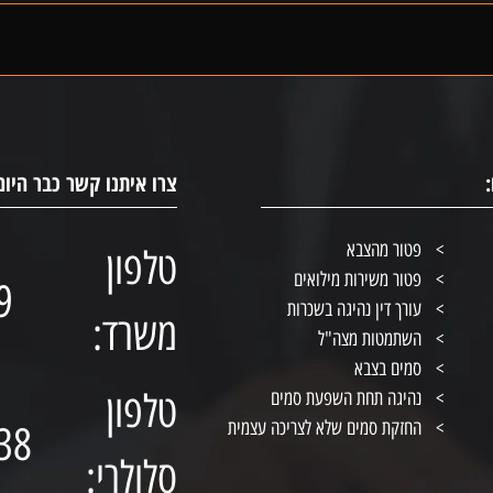
צרו איתנו קשר כבר היום
פטור מהצבא
טלפון
פטור משירות מילואים
9
עורך דין נהיגה בשכרות
משרד:
השתמטות מצה"ל
סמים בצבא
טלפון
נהיגה תחת השפעת סמים
החזקת סמים שלא לצריכה עצמית
38
סלולרי: