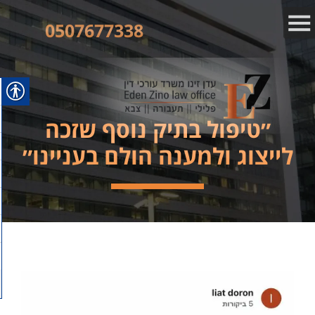
0507677338
״טיפול בתיק נוסף שזכה
לייצוג ולמענה הולם בעניינו״