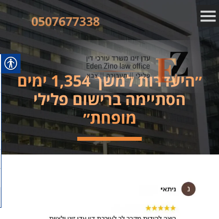
0507677338
״היעדרות למשך 1,354 ימים
הסתיימה ברישום פלילי
מופחת״