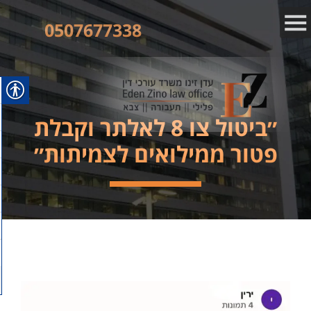
0507677338
״ביטול צו 8 לאלתר וקבלת
פטור ממילואים לצמיתות״