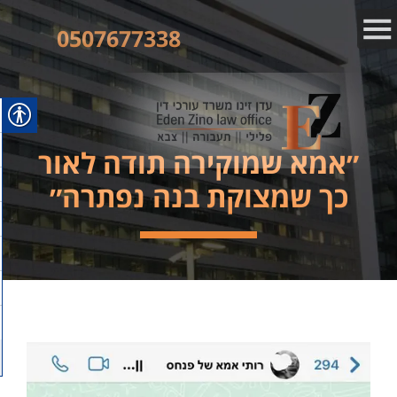
0507677338
״אמא שמוקירה תודה לאור
כך שמצוקת בנה נפתרה״