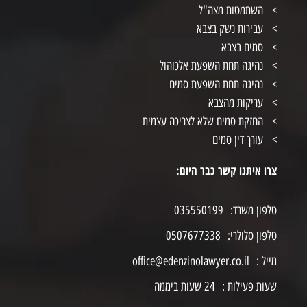
השתמטות מצה"ל
עבירות נשק בצבא
סמים בצבא
נהיגה תחת השפעת אלכוהול
נהיגה תחת השפעת סמים
עריקות מהצבא
החזקת סמים שלא לצריכה עצמית
עורך דין סמים
צרו איתנו קשר כבר היום:
טלפון משרד:
035550199
טלפון סלולרי:
0507677338
מייל :
office@edenzinolawyer.co.il
שעות פעילות :
24 שעות ביממה