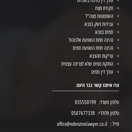
עורך דין נהיגה בשכרות
חקירת מצח
השתמטות מצה"ל
עבירות נשק בצבא
סמים בצבא
נהיגה תחת השפעת אלכוהול
נהיגה תחת השפעת סמים
עריקות מהצבא
החזקת סמים שלא לצריכה עצמית
עורך דין סמים
צרו איתנו קשר כבר היום:
טלפון משרד:
035550199
טלפון סלולרי:
0507677338
מייל :
office@edenzinolawyer.co.il