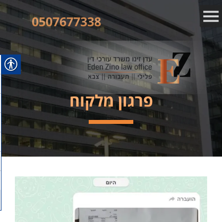
0507677338
פרגון מלקוח