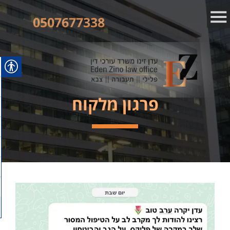
0507677338
פרגון מלקוח