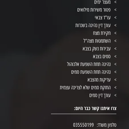
מעצר ימים
פטור משירות מילואים
עו"ד צבאי
עורך דין נהיגה בשכרות
חקירת מצח
השתמטות מצה"ל
עבירות נשק בצבא
סמים בצבא
נהיגה תחת השפעת אלכוהול
נהיגה תחת השפעת סמים
עריקות מהצבא
החזקת סמים שלא לצריכה עצמית
עורך דין סמים
צרו איתנו קשר כבר היום:
טלפון משרד:
035550199