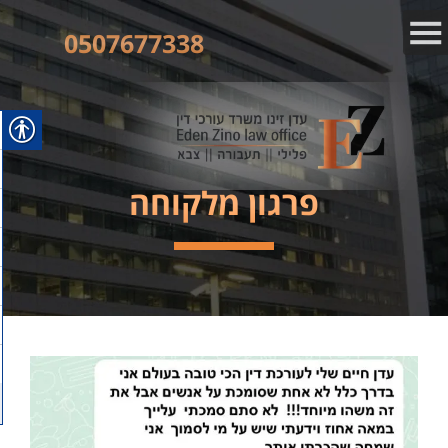
0507677338
פרגון מלקוחה