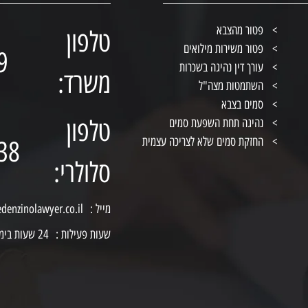
פטור מהצבא
טלפון
פטור משירות מילואים
9
עורך דין נהיגה בשכרות
משרד:
השתמטות מצה"ל
סמים בצבא
טלפון
נהיגה תחת השפעת סמים
החזקת סמים שלא לצריכה עצמית
38
סלולרי:
מייל :
edenzinolawyer.co.il
שעות פעילות :
24 שעות ביממה