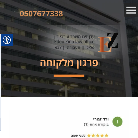
0507677338
פרגון מלקוחה