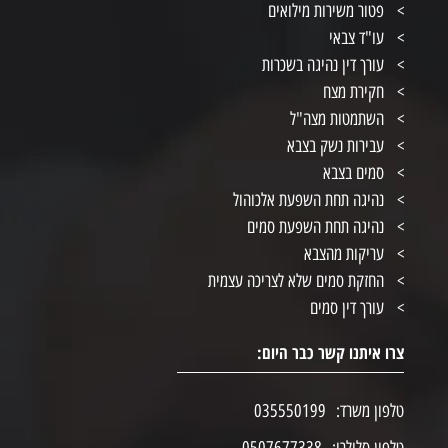
פטור משירות מילואים
עו"ד צבאי
עורך דין נהיגה בשכרות
חקירת מצח
השתמטות מצה"ל
עבירות נשק בצבא
סמים בצבא
נהיגה תחת השפעת אלכוהול
נהיגה תחת השפעת סמים
עריקות מהצבא
החזקת סמים שלא לצריכה עצמית
עורך דין סמים
צרו איתנו קשר כבר היום:
טלפון משרד:
035550199