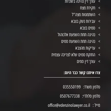
עורך דין נהיגה בשכרות
חקירת מצח
השתמטות מצה"ל
עבירות נשק בצבא
סמים בצבא
נהיגה תחת השפעת אלכוהול
נהיגה תחת השפעת סמים
עריקות מהצבא
החזקת סמים שלא לצריכה עצמית
עורך דין סמים
צרו איתנו קשר כבר היום:
טלפון משרד:
035550199
טלפון סלולרי:
0507677338
מייל :
office@edenzinolawyer.co.il