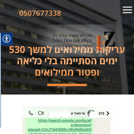
0507677338
עריקות ממילואים למשך 530
ימים הסתיימה בלי כליאה
ופטור ממילואים