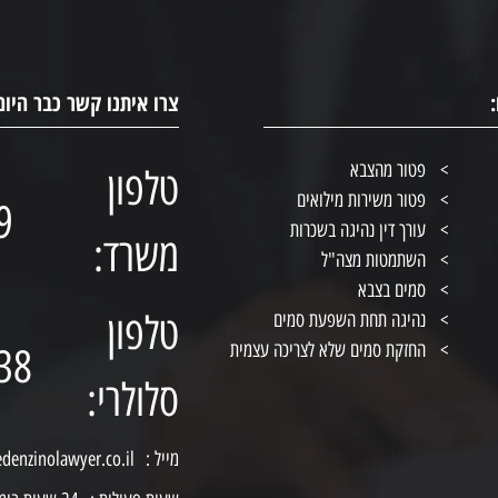
צרו איתנו קשר כבר היום
פטור מהצבא
טלפון
פטור משירות מילואים
9
עורך דין נהיגה בשכרות
משרד:
השתמטות מצה"ל
סמים בצבא
טלפון
נהיגה תחת השפעת סמים
החזקת סמים שלא לצריכה עצמית
38
סלולרי:
מייל :
edenzinolawyer.co.il