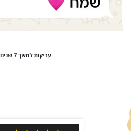
עריקות למשך 7 שנים מתוכם 520 במלחמה הסתיימו ב-46 ימי כליאה ופטור- ושחרור לפני חג הפסח״