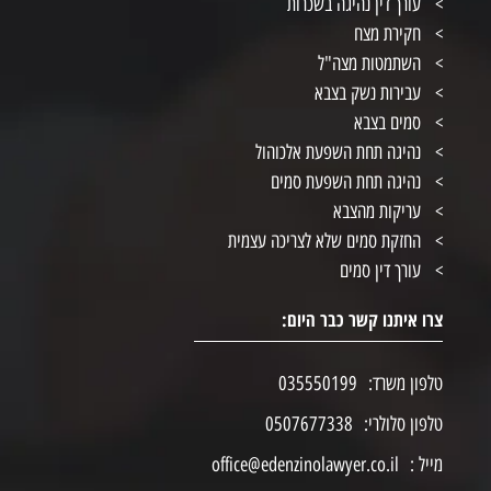
עורך דין נהיגה בשכרות
חקירת מצח
השתמטות מצה"ל
עבירות נשק בצבא
סמים בצבא
נהיגה תחת השפעת אלכוהול
נהיגה תחת השפעת סמים
עריקות מהצבא
החזקת סמים שלא לצריכה עצמית
עורך דין סמים
צרו איתנו קשר כבר היום:
טלפון משרד:
035550199
טלפון סלולרי:
0507677338
מייל :
office@edenzinolawyer.co.il