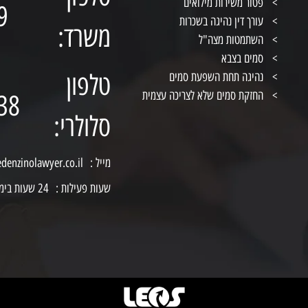
פטור משירות מילואים
9
עורך דין נהיגה בשכרות
משרד:
השתמטות מצה"ל
סמים בצבא
טלפון
נהיגה תחת השפעת סמים
החזקת סמים שלא לצריכה עצמית
38
סלולרי:
מייל :
edenzinolawyer.co.il
שעות פעילות :
24 שעות ביממה