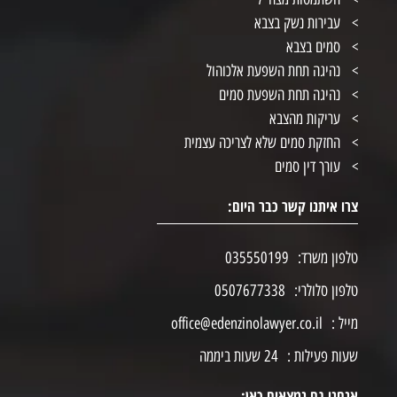
עבירות נשק בצבא
סמים בצבא
נהיגה תחת השפעת אלכוהול
נהיגה תחת השפעת סמים
עריקות מהצבא
החזקת סמים שלא לצריכה עצמית
עורך דין סמים
צרו איתנו קשר כבר היום:
טלפון משרד:
035550199
טלפון סלולרי:
0507677338
מייל :
office@edenzinolawyer.co.il
שעות פעילות :
24 שעות ביממה
אנחנו גם נמצאים כאן: