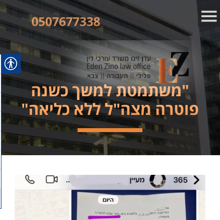
0507677338
"משתמטת למשך כשנה
פוטרה מצה"ל ללא כליאה"