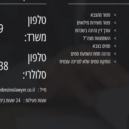
פטור מהצבא
טלפון
פטור משירות מילואים
9
עורך דין נהיגה בשכרות
משרד:
השתמטות מצה"ל
סמים בצבא
טלפון
נהיגה תחת השפעת סמים
החזקת סמים שלא לצריכה עצמית
38
סלולרי:
מייל :
edenzinolawyer.co.il
שעות פעילות :
24 שעות ביממה