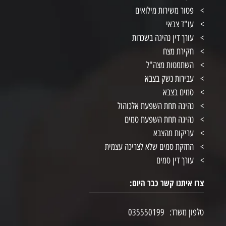
פטור משירות מילואים
עו"ד צבאי
עורך דין נהיגה בשכרות
חקירת מצח
השתמטות מצה"ל
עבירות נשק בצבא
סמים בצבא
נהיגה תחת השפעת אלכוהול
נהיגה תחת השפעת סמים
עריקות מהצבא
החזקת סמים שלא לצריכה עצמית
עורך דין סמים
צרו איתנו קשר כבר היום:
טלפון משרד:
035550199