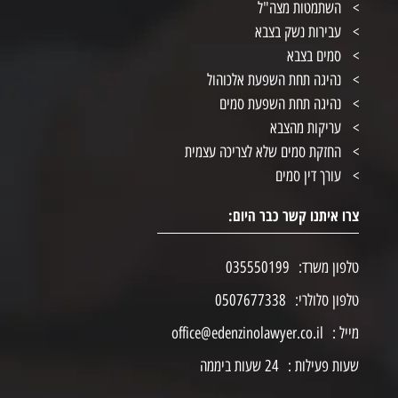
השתמטות מצה"ל
עבירות נשק בצבא
סמים בצבא
נהיגה תחת השפעת אלכוהול
נהיגה תחת השפעת סמים
עריקות מהצבא
החזקת סמים שלא לצריכה עצמית
עורך דין סמים
צרו איתנו קשר כבר היום:
טלפון משרד:
035550199
טלפון סלולרי:
0507677338
מייל :
office@edenzinolawyer.co.il
שעות פעילות :
24 שעות ביממה