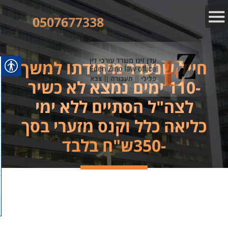
0507677338
חייל שנעדר מיחידתו למשך
-110 ימים נמצא לא כשיר
לצה"ל הסתיים ללא ימי
כליאה כלל וקנס מזערי בסך
-350ש"ח בלבד