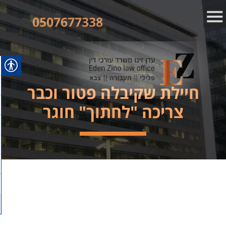
0507677338
חיילת שקיבלה פטור וכבר
צריכה "לחתוך" חוגר