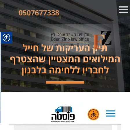
0507677338
תיק העריקות של חייל
המילואים המצטיין שהצטרף
לחבריו ללחימה בלבנון