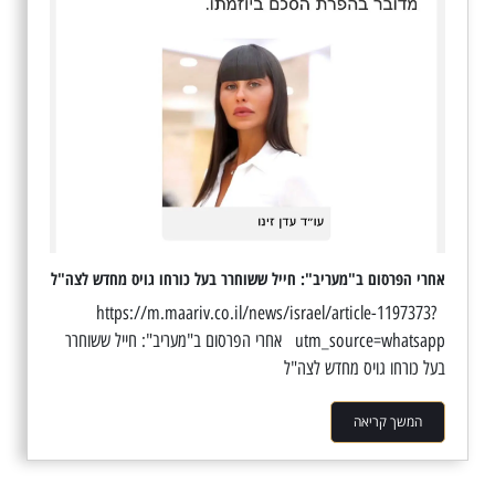
אחרי הפרסום ב"מעריב": חייל ששוחרר בעל כורחו גויס מחדש לצה"ל
https://m.maariv.co.il/news/israel/article-1197373?
utm_source=whatsapp אחרי הפרסום ב"מעריב": חייל ששוחרר
בעל כורחו גויס מחדש לצה"ל
המשך קריאה